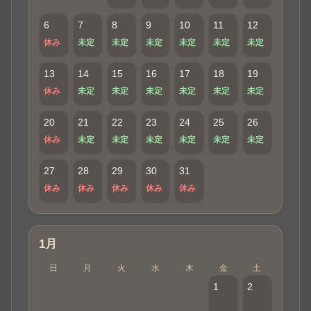
6
7
8
9
10
11
12
休み
未定
未定
未定
未定
未定
未定
13
14
15
16
17
18
19
休み
未定
未定
未定
未定
未定
未定
20
21
22
23
24
25
26
休み
未定
未定
未定
未定
未定
未定
27
28
29
30
31
休み
休み
休み
休み
休み
1月
日
月
火
水
木
金
土
1
2