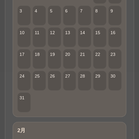
3
4
5
6
7
8
9
10
11
12
13
14
15
16
17
18
19
20
21
22
23
24
25
26
27
28
29
30
31
2月