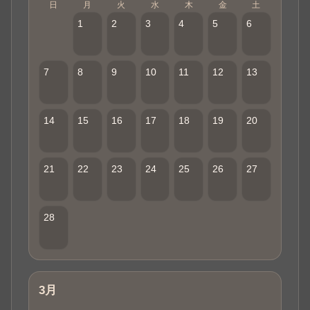
日
月
火
水
木
金
土
1
2
3
4
5
6
7
8
9
10
11
12
13
14
15
16
17
18
19
20
21
22
23
24
25
26
27
28
3月