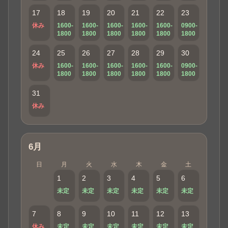
17
18
19
20
21
22
23
休み
1600-
1600-
1600-
1600-
1600-
0900-
1800
1800
1800
1800
1800
1800
24
25
26
27
28
29
30
休み
1600-
1600-
1600-
1600-
1600-
0900-
1800
1800
1800
1800
1800
1800
31
休み
6月
日
月
火
水
木
金
土
1
2
3
4
5
6
未定
未定
未定
未定
未定
未定
7
8
9
10
11
12
13
休み
未定
未定
未定
未定
未定
未定