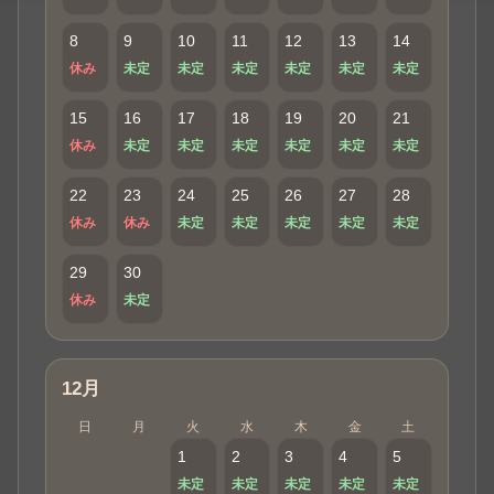
8
9
10
11
12
13
14
休み
未定
未定
未定
未定
未定
未定
15
16
17
18
19
20
21
休み
未定
未定
未定
未定
未定
未定
22
23
24
25
26
27
28
休み
休み
未定
未定
未定
未定
未定
29
30
休み
未定
12月
日
月
火
水
木
金
土
1
2
3
4
5
未定
未定
未定
未定
未定