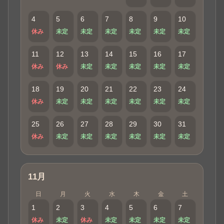
4
5
6
7
8
9
10
休み
未定
未定
未定
未定
未定
未定
11
12
13
14
15
16
17
休み
休み
未定
未定
未定
未定
未定
18
19
20
21
22
23
24
休み
未定
未定
未定
未定
未定
未定
25
26
27
28
29
30
31
休み
未定
未定
未定
未定
未定
未定
11月
日
月
火
水
木
金
土
1
2
3
4
5
6
7
休み
未定
休み
未定
未定
未定
未定