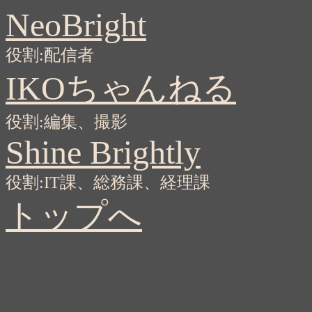
NeoBright
役割:配信者
IKOちゃんねる
役割:編集、撮影
Shine Brightly
役割:IT課、総務課、経理課
トップへ